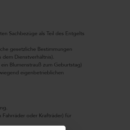
ten Sachbezüge als Teil des Entgelts
fische gesetzliche Bestimmungen
s dem Dienstverhältnis).
 ein Blumenstrauß zum Geburtstag)
rwiegend eigenbetrieblichen
ung.
 Fahrräder oder Krafträder) für