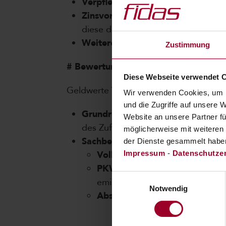
Verpflegung
: Kostenloses oder ver
Zinsvorteile
: Zinsersparnisse bei u
diese den Freibetrag von 7.300 Eur
Weitere Vorteile
: Übernahme priva
Zustimmung
# Bewertung von Sachbezügen
Diese Webseite verwendet 
Geldwerte Vorteile müssen in Geld um
Wir verwenden Cookies, um I
und die Zugriffe auf unsere 
Grundregel
: Maßgeblich sind die 
Website an unsere Partner fü
des Zuflusses.
möglicherweise mit weiteren
Sachbezugswerteverordnung
: Für
der Dienste gesammelt habe
Volle freie Station
: Pauschal 1
Impressum
-
Datenschutze
PKW-Privatnutzung
: Je nach C
Einwilligungsauswahl
emissionsfreie Fahrzeuge (Elekt
Notwendig
Abstellplatz
: 14,53 Euro monat