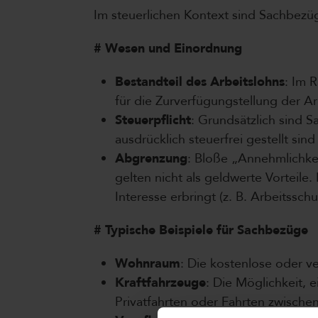
Im steuerlichen Kontext sind Sachbezü
# Wesen und Einordnung
Bestandteil des Arbeitslohns
: Im 
für die Zurverfügungstellung der Arb
Steuerpflicht
: Grundsätzlich sind S
ausdrücklich steuerfrei gestellt sin
Abgrenzung
: Bloße „Annehmlichke
gelten nicht als geldwerte Vorteile
Interesse erbringt (z. B. Arbeitssc
# Typische Beispiele für Sachbezüge
Wohnraum
: Die kostenlose oder 
Kraftfahrzeuge
: Die Möglichkeit, 
Privatfahrten oder Fahrten zwische