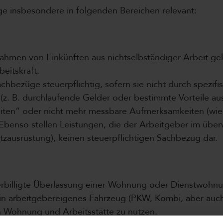
ge insbesondere in folgenden Bereichen relevant:
Rahmen von Einkünften aus nichtselbständiger Arbeit gel
eitskraft.
achbezüge steuerpflichtig, sofern sie nicht durch spezi
d (z. B. durchlaufende Gelder oder bestimmte Vorteile au
iten“ oder nicht mehr messbare Aufmerksamkeiten (wie
. Ebenso stellen Leistungen, die der Arbeitgeber im übe
hutzausrüstung), keinen steuerpflichtigen Sachbezug dar.
verbilligte Überlassung einer Wohnung oder Dienstwohn
ein arbeitgebereigenes Fahrzeug (PKW, Kombi, aber auch
n Wohnung und Arbeitsstätte zu nutzen.