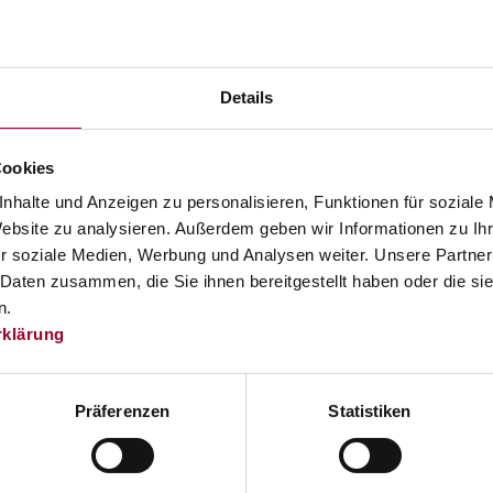
billigtes Essen wie Kantinenessen oder Essensgutschei
nverzinslichen oder zinsverbilligten Arbeitgeberdarlehe
o übersteigen.
ter Kosten, Parkplätze in parkraumbewirtschafteten Zon
Details
Cookies
gerechnet werden, wobei folgende Regeln gelten:
nhalte und Anzeigen zu personalisieren, Funktionen für soziale
Website zu analysieren. Außerdem geben wir Informationen zu I
um übliche Preisnachlässe geminderten üblichen Endpre
r soziale Medien, Werbung und Analysen weiter. Unsere Partner
 Daten zusammen, die Sie ihnen bereitgestellt haben oder die s
 häufig vorkommende Vorteile sind in einer speziellen 
n.
96,20 Euro monatlich.
rklärung
O2-Ausstoß 1,5 % (max. 720 Euro) oder 2 % (max. 960 E
roautos) beträgt der Sachbezug Null.
Präferenzen
Statistiken
lich für Parkmöglichkeiten in bewirtschafteten Zonen.