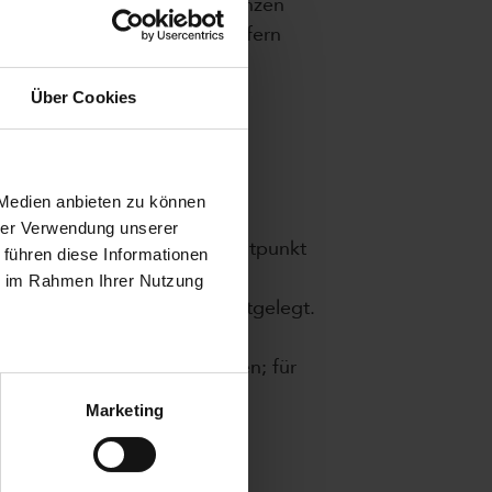
ne über den steuerfreien Grenzen
n und Gehaltsvorschüssen, sofern
en.
Über Cookies
 Medien anbieten zu können
hrer Verwendung unserer
ise des Abgabeortes zum Zeitpunkt
 führen diese Informationen
ie im Rahmen Ihrer Nutzung
Verordnung Pauschalwerte festgelegt.
uro) der Anschaffungskosten; für
Marketing