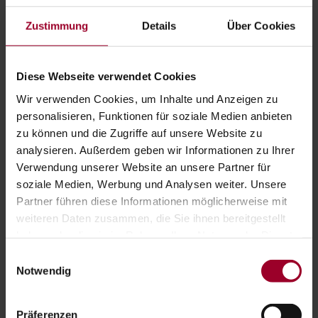
TELEFONNUMMER
Zustimmung
Details
Über Cookies
IHRE NACHRICHT
Diese Webseite verwendet Cookies
Wir verwenden Cookies, um Inhalte und Anzeigen zu
personalisieren, Funktionen für soziale Medien anbieten
zu können und die Zugriffe auf unsere Website zu
analysieren. Außerdem geben wir Informationen zu Ihrer
Verwendung unserer Website an unsere Partner für
soziale Medien, Werbung und Analysen weiter. Unsere
Ich bestätige, die
Datenschutzerklärung
gelesen
Partner führen diese Informationen möglicherweise mit
und verstanden zu haben.
*
weiteren Daten zusammen, die Sie ihnen bereitgestellt
haben oder die sie im Rahmen Ihrer Nutzung der Dienste
gesammelt haben.
Einwilligungsauswahl
Impressum
-
Datenschutzerklärung
Notwendig
*
Pflichtfelder
Präferenzen