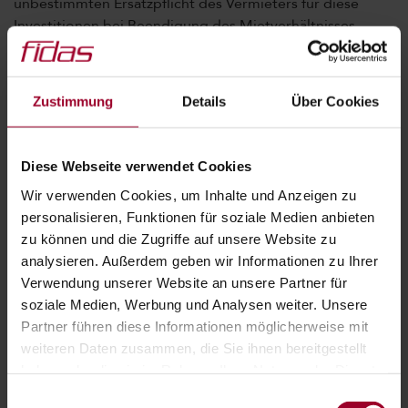
unbestimmten Ersatzpflicht des Vermieters für diese
Investitionen bei Beendigung des Mietverhältnisses.
Damit überlassen Sie es dem Mieter, ob und welche
Investitionen er vornimmt. Bei Mietverhältnissen im
Familienkreis ist diese Verpflichtung nämlich zivilrechtlich
Zustimmung
Details
Über Cookies
völlig entbehrlich und bei Verträgen mit fremden Dritten
kann der Vermieter mit anderen Formen der
zivilrechtlichen und wirtschaftlichen Absicherung das
Diese Webseite verwendet Cookies
gewünschte Renovierungsergebnis erzielen - ohne
Wir verwenden Cookies, um Inhalte und Anzeigen zu
sofortige Steuerlast.
personalisieren, Funktionen für soziale Medien anbieten
zu können und die Zugriffe auf unsere Website zu
ARTIKEL TEILEN:
analysieren. Außerdem geben wir Informationen zu Ihrer
Verwendung unserer Website an unsere Partner für
soziale Medien, Werbung und Analysen weiter. Unsere
Partner führen diese Informationen möglicherweise mit
weiteren Daten zusammen, die Sie ihnen bereitgestellt
KATEGORIEN:
haben oder die sie im Rahmen Ihrer Nutzung der Dienste
gesammelt haben.
Einwilligungsauswahl
Allgemein
Arbeits-/Sozialversicherungsrecht