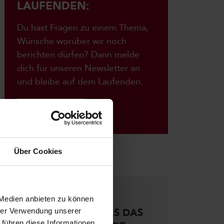
LAUFENDEN:
Du hast Fragen zu einem Thema,
Wünsche worüber wir noch
berichten dürfen? Dann melde
dich für unseren Newsletter an
und bleibe auf dem Laufenden.
Anmelden
Über Cookies
WEITERE ARTIKEL:
27.07.2026
 Medien anbieten zu können
BITCOIN & CO.: WAS DAS
hrer Verwendung unserer
 führen diese Informationen