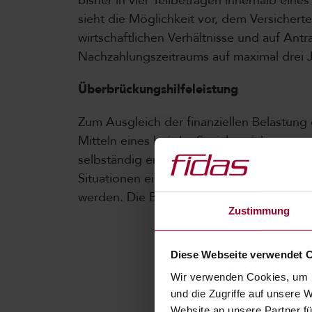
bisher in vier Teilbeträgen innerhalb eine
sieht die Möglichkeit vor, dem Versicher
wirtschaftlichen Verhältnisse und auf Ant
Nachzahlungszeitraums auf maximal drei 
Überbrückungshilfeleistung
Zum Ausgleich der finanziellen Belastung
Mitteln eines bei der Sozialversicherungs
selbständig erwerbstätigen Kleinunterne
Situationen ein Zuschuss zu den Kranken
werden. Die Bestimmung tritt mit 1.1.2014 i
Zustimmung
Diese Webseite verwendet 
Wir verwenden Cookies, um I
und die Zugriffe auf unsere 
Website an unsere Partner fü