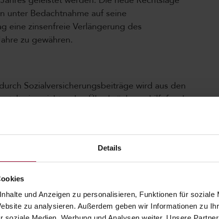
s Jahres geleistet werden. Die neue Rechtslage
ten unter Bedachtnahme auf seine
rag eine zinsenfreie Verlängerung des
Jahre zu gewähren.
 durch Sozialversicherungsbeiträge wird aus den
anstalt einzurichtenden Überbrückungshilfefonds
hmern in besonders berücksichtigungswürdigen
- und Pensionsversicherungsbeiträgen gewährt
n Kraft und ist vorerst auf ein Jahr befristet.
Details
Cookies
nhalte und Anzeigen zu personalisieren, Funktionen für soziale
Website zu analysieren. Außerdem geben wir Informationen zu I
r soziale Medien, Werbung und Analysen weiter. Unsere Partner