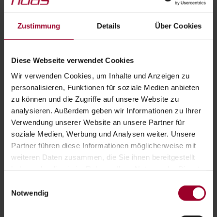
Auftrag gibt, müsste die Rechnung an die
Wohnungseigentumsgemeinschaft netto ausgestellt
Zustimmung
Details
Über Cookies
werden. Dann hätte die
Wohnungseigentumsgemeinschaft die Umsatzsteuer für
die Bauleistung an das Finanzamt abzuführen.
Diese Webseite verwendet Cookies
Wir verwenden Cookies, um Inhalte und Anzeigen zu
ARTIKEL TEILEN:
personalisieren, Funktionen für soziale Medien anbieten
zu können und die Zugriffe auf unsere Website zu
analysieren. Außerdem geben wir Informationen zu Ihrer
Verwendung unserer Website an unsere Partner für
KATEGORIEN:
soziale Medien, Werbung und Analysen weiter. Unsere
Partner führen diese Informationen möglicherweise mit
Allgemein
Arbeits-/Sozialversicherungsrecht
weiteren Daten zusammen, die Sie ihnen bereitgestellt
haben oder die sie im Rahmen Ihrer Nutzung der Dienste
Archiv
Coronavirus
Fit for Future
gesammelt haben.
Einwilligungsauswahl
Impressum
-
Datenschutzerklärung
Notwendig
Sonstiges
Steuerrecht
Team
Veranstaltungen
Was gibt es Neues?