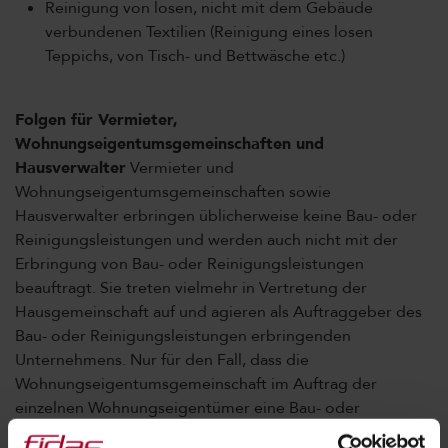
Reinigung von losen, nicht mit dem Gebäude
verbundenen Textilien (Reinigung eines losen
Teppichs, von Tisch- und Bettwäsche etc.)
Folgen für Vermieter,
Wohnungseigentumsgemeinschaften und
Hausverwalter
Vermieter und
Wohnungseigentumsgemeinschaften sowie
Hausverwalter erbringen üblicherweise keine Bau- oder
Reinigungsleistungen und werden auch nicht mit der
Erbringung von Bau- oder Reinigungsleistungen
beauftragt. Sie treten vielmehr in Vertretung der
Hausgemeinschaft auf und agieren als Auftraggeber des
Bau- oder Reinigungsleistungen erbringenden
Unternehmens. Nur für den Fall, dass die
Wohnungseigentumsgemeinschaft im Auftrag der
einzelnen Wohnungseigentümer eine Bau- oder
Reinigungsleistung an ein Bauleistungsunternehmen in