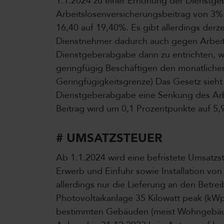
1.1.2024 zu einer Erhöhung der Dienstg
Arbeitslosenversicherungsbeitrag von 3%
16,40 auf 19,40%. Es gibt allerdings derz
Dienstnehmer dadurch auch gegen Arbeitslo
Dienstgeberabgabe dann zu entrichten, 
geringfügig Beschäftigen den monatlichen
Geringfügigkeitsgrenze) Das Gesetz sie
Dienstgeberabgabe eine Senkung des Arbe
Beitrag wird um 0,1 Prozentpunkte auf 5,
# UMSATZSTEUER
Ab 1.1.2024 wird eine befristete Umsatzst
Erwerb und Einfuhr sowie Installation von
allerdings nur die Lieferung an den Betre
Photovoltaikanlage 35 Kilowatt peak (kWp)
bestimmten Gebäuden (meist Wohngebäude