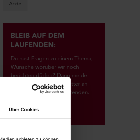
Ärzte
BLEIB AUF DEM
LAUFENDEN:
Du hast Fragen zu einem Thema,
Wünsche worüber wir noch
berichten dürfen? Dann melde
dich für unseren Newsletter an
und bleibe auf dem Laufenden.
Anmelden
Über Cookies
 Medien anbieten zu können