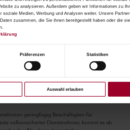
 23% ab 1.1.24 gesenkt. Durch die Senkung des
Website zu analysieren. Außerdem geben wir Informationen zu I
kte Zuordnung von Umsätzen und Aufwänden zum
r soziale Medien, Werbung und Analysen weiter. Unsere Partner
ewertung der Inventur bzw. halbfertigen
 Daten zusammen, die Sie ihnen bereitgestellt haben oder die s
ise ein wenig an Bedeutung gewonnen.
n.
rklärung
)
,- auf EUR 33.000,- angehoben, somit können
Präferenzen
Statistiken
omatisch als Betriebsausgabe abgesetzt
itionsbedingten Gewinnfreibetrag über alle
Auswahl erlauben
RABGABE FÜR GERINGFÜGIG
 mehreren geringfügig Beschäftigten für
insatz vollversicherter Dienstnehmer, kommt es ab