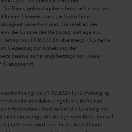
eberabgabe. Neu hinzu kommt der
. Die Dienstgeberabgabe erhöht sich somit von
eit keinen Hinweis, dass die betroffenen
sigkeit versichert sind. Generell ist die
wenn die Summe der Beitragsgrundlage aus
 Betrag von EUR 777,66 übersteigt. (1,5 fache
ht im Gegenzug zur Anhebung der
itslosenversicherungsbeitrags vor. Dieser
9 % abgesenkt.
euerbefreiung bis 31.12.2025 für Lieferung, ig
 Photovoltaikmodulen eingeführt. Befreit ist
iber (=Endverbraucher) sofern die Leistung der
 nicht übersteigt, die Anlage vom Betreiber auf
) betrieben wird und für die betreffende