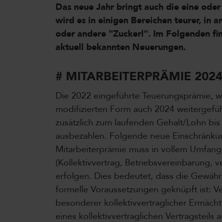
Das neue Jahr bringt auch die eine ode
wird es in einigen Bereichen teurer, in 
oder andere "Zuckerl". Im Folgenden fi
aktuell bekannten Neuerungen.
# MITARBEITERPRÄMIE 202
Die 2022 eingeführte Teuerungsprämie, wel
modifizierten Form auch 2024 weitergefüh
zusätzlich zum laufenden Gehalt/Lohn bis
ausbezahlen. Folgende neue Einschränkun
Mitarbeiterprämie muss in vollem Umfang 
(Kollektivvertrag, Betriebsvereinbarung, v
erfolgen. Dies bedeutet, dass die Gewähr
formelle Voraussetzungen geknüpft ist: V
besonderer kollektivvertraglicher Ermäch
eines kollektivvertraglichen Vertragsteils