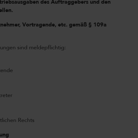
triebsausgaben des Auftraggebers und den
llen.
tnehmer, Vortragende, etc. gemäß § 109a
ungen sind meldepflichtig:
tende
reter
tlichen Rechts
lung