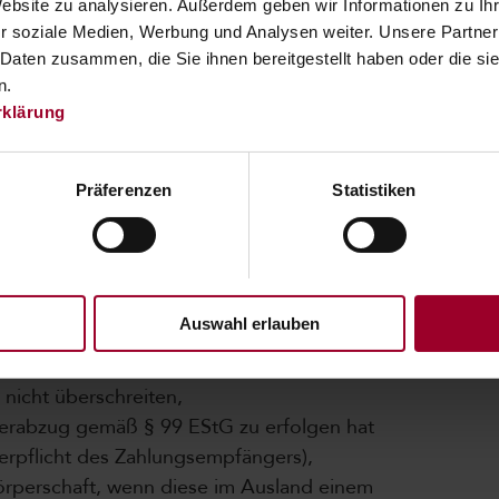
Website zu analysieren. Außerdem geben wir Informationen zu I
d Zahlungen ins Ausland, die für folgende
r soziale Medien, Werbung und Analysen weiter. Unsere Partner
 Daten zusammen, die Sie ihnen bereitgestellt haben oder die s
n.
n (z.B. Einkünfte eines Rechtsanwalts,
rklärung
rs), die im Inland erbracht werden
 unbeschränkt Steuerpflichtigen erbracht
Präferenzen
Statistiken
hen (das heißt jedenfalls immer dann, wenn es
ögens geht)
ng im Inland.
Auswahl erlauben
ngen an ein und denselben Leistungserbringer
nicht überschreiten,
uerabzug gemäß § 99 EStG zu erfolgen hat
uerpflicht des Zahlungsempfängers),
örperschaft, wenn diese im Ausland einem