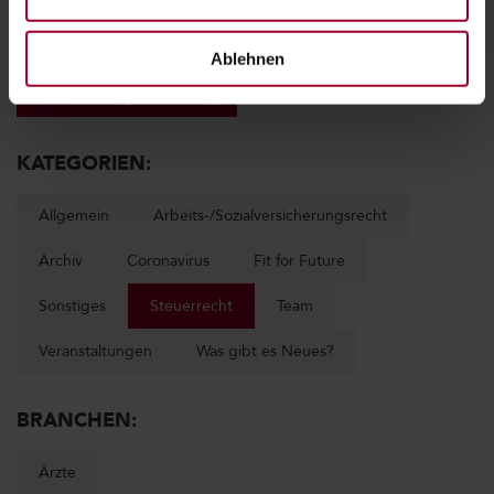
ARTIKEL TEILEN:
Ablehnen
KATEGORIEN:
Allgemein
Arbeits-/Sozialversicherungsrecht
Archiv
Coronavirus
Fit for Future
Sonstiges
Steuerrecht
Team
Veranstaltungen
Was gibt es Neues?
BRANCHEN:
Ärzte