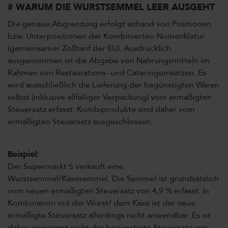
# WARUM DIE WURSTSEMMEL LEER AUSGEHT
Die genaue Abgrenzung erfolgt anhand von Positionen
bzw. Unterpositionen der Kombinierten Nomenklatur
(gemeinsamer Zolltarif der EU). Ausdrücklich
ausgenommen ist die Abgabe von Nahrungsmitteln im
Rahmen von Restaurations- und Cateringumsätzen. Es
wird ausschließlich die Lieferung der begünstigten Waren
selbst (inklusive allfälliger Verpackung) vom ermäßigten
Steuersatz erfasst. Kombiprodukte sind daher vom
ermäßigten Steuersatz ausgeschlossen.
Beispiel:
Der Supermarkt S verkauft eine
Wurstsemmel/Käsesemmel. Die Semmel ist grundsätzlich
vom neuen ermäßigten Steuersatz von 4,9 % erfasst. In
Kombination mit der Wurst/ dem Käse ist der neue
ermäßigte Steuersatz allerdings nicht anwendbar. Es ist
daher insgesamt nicht der begünstigte Steuersatz von