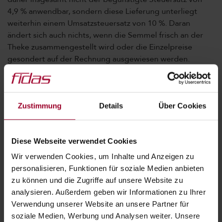
4,9 % anwendbar, sondern diese Lieferung unterliegt
weiterhin einem Umsatzsteuersatz von 10 %. Daran
ändert sich auch nichts, wenn die Semmel frisch an der
Theke zusammengestellt wird oder die Einzelpreise
gesondert auf der Rechnung ausgewiesen werden.
# DAMIT AB JULI ALLES RICHTIG LÄUFT
Für Unternehmer bedeutet dies, dass Kassensysteme,
Zustimmung
Details
Über Cookies
Artikelstammdaten, Warenwirtschaft, Rechnungslegung
sowie die UVA-Kennzahlen rechtzeitig überprüft und
Diese Webseite verwendet Cookies
angepasst werden müssen.
Wir verwenden Cookies, um Inhalte und Anzeigen zu
personalisieren, Funktionen für soziale Medien anbieten
Die Änderung ist auf Umsätze anzuwenden, die nach dem
zu können und die Zugriffe auf unsere Website zu
30.6.2026, ausgeführt werden. Anzahlungen, die bereits
analysieren. Außerdem geben wir Informationen zu Ihrer
vor dem 1.7.2026 für nach dem 30.6.2026 zu liefernde
n
Verwendung unserer Website an unsere Partner für
Waren vereinnahmt werden, sind grundsätzlich nach der
soziale Medien, Werbung und Analysen weiter. Unsere
Rechtslage im Zeitpunkt der Vereinnahmung zu