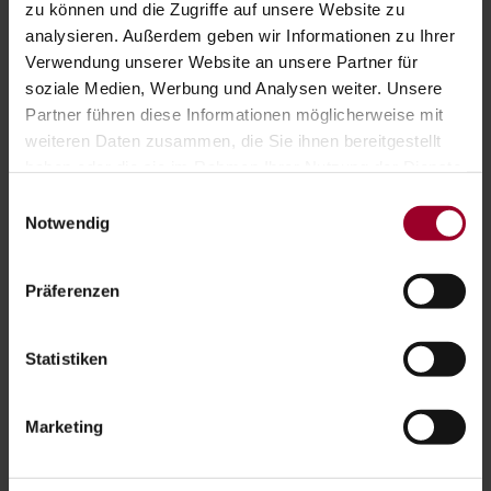
zu können und die Zugriffe auf unsere Website zu
Sonstiges
Steuerrecht
Team
analysieren. Außerdem geben wir Informationen zu Ihrer
Veranstaltungen
Was gibt es Neues?
Verwendung unserer Website an unsere Partner für
soziale Medien, Werbung und Analysen weiter. Unsere
Partner führen diese Informationen möglicherweise mit
BRANCHEN:
weiteren Daten zusammen, die Sie ihnen bereitgestellt
haben oder die sie im Rahmen Ihrer Nutzung der Dienste
Ärzte
gesammelt haben.
Einwilligungsauswahl
Impressum
-
Datenschutzerklärung
Notwendig
BLEIB AUF DEM LAUFENDEN:
Präferenzen
Du hast Fragen zu einem Thema, Wünsche worüber
wir noch berichten dürfen? Dann melde dich für
Statistiken
unseren Newsletter an und bleibe auf dem
Laufenden.
Marketing
Anmelden