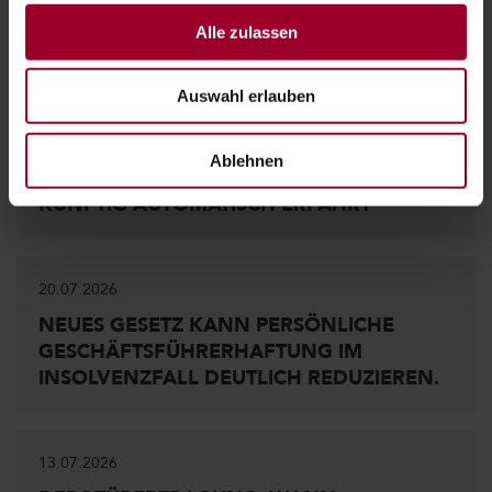
Alle zulassen
WEITERE ARTIKEL:
Auswahl erlauben
27.07.2026
Ablehnen
BITCOIN & CO.: WAS DAS FINANZAMT
KÜNFTIG AUTOMATISCH ERFÄHRT
20.07.2026
NEUES GESETZ KANN PERSÖNLICHE
GESCHÄFTSFÜHRERHAFTUNG IM
INSOLVENZFALL DEUTLICH REDUZIEREN.
13.07.2026