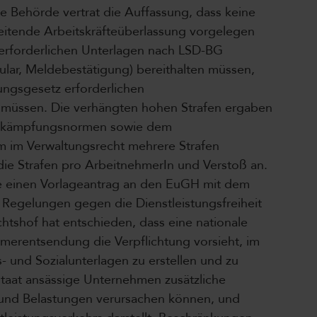
ie Behörde vertrat die Auffassung, dass keine
itende Arbeitskräfteüberlassung vorgelegen
 erforderlichen Unterlagen nach LSD-BG
ular, Meldebestätigung) bereithalten müssen,
ngsgesetz erforderlichen
 müssen. Die verhängten hohen Strafen ergaben
Bekämpfungsnormen sowie dem
 im Verwaltungsrecht mehrere Strafen
 die Strafen pro ArbeitnehmerIn und Verstoß an.
te einen Vorlageantrag an den EuGH mit dem
 Regelungen gegen die Dienstleistungsfreiheit
htshof hat entschieden, dass eine nationale
merentsendung die Verpflichtung vorsieht, im
 und Sozialunterlagen zu erstellen und zu
staat ansässige Unternehmen zusätzliche
n und Belastungen verursachen können, und