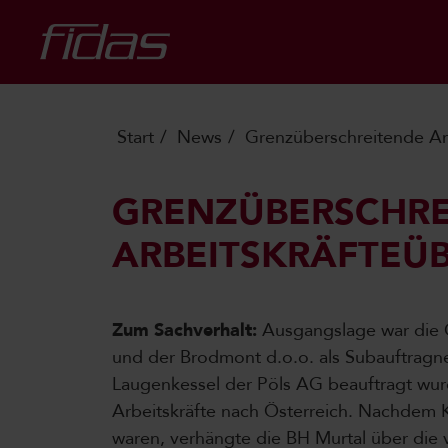
Start
News
Grenzüberschreitende Ar
GRENZÜBERSCHRE
ARBEITSKRÄFTEÜ
Zum Sachverhalt:
Ausgangslage war die 
und der Brodmont d.o.o. als Subauftragn
Laugenkessel der Pöls AG beauftragt wu
Arbeitskräfte nach Österreich. Nachdem Ko
waren, verhängte die BH Murtal über die 