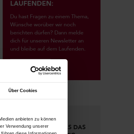
LAUFENDEN:
Du hast Fragen zu einem Thema,
Wünsche worüber wir noch
berichten dürfen? Dann melde
dich für unseren Newsletter an
und bleibe auf dem Laufenden.
Anmelden
Über Cookies
WEITERE ARTIKEL:
27.07.2026
 Medien anbieten zu können
BITCOIN & CO.: WAS DAS
hrer Verwendung unserer
 führen diese Informationen