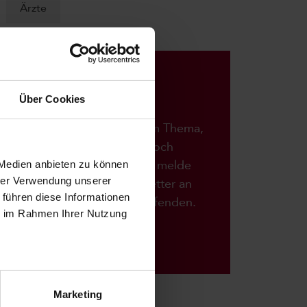
Ärzte
BLEIB AUF DEM
LAUFENDEN:
Über Cookies
Du hast Fragen zu einem Thema,
Wünsche worüber wir noch
berichten dürfen? Dann melde
 Medien anbieten zu können
hrer Verwendung unserer
dich für unseren Newsletter an
 führen diese Informationen
und bleibe auf dem Laufenden.
ie im Rahmen Ihrer Nutzung
Anmelden
Marketing