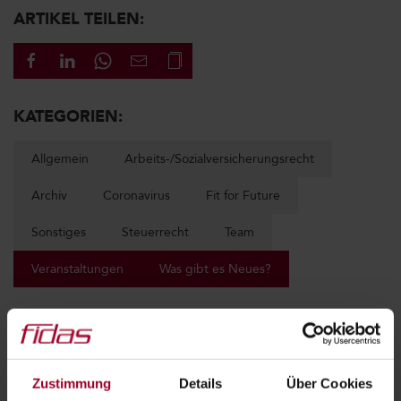
ARTIKEL TEILEN:
KATEGORIEN:
Allgemein
Arbeits-/Sozialversicherungsrecht
Archiv
Coronavirus
Fit for Future
Sonstiges
Steuerrecht
Team
Veranstaltungen
Was gibt es Neues?
BRANCHEN:
Ärzte
Zustimmung
Details
Über Cookies