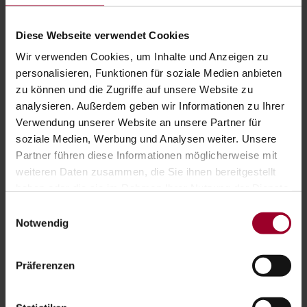
BLEIB AUF DEM LAUFENDEN:
Diese Webseite verwendet Cookies
Du hast Fragen zu einem Thema, Wünsche worüber
Wir verwenden Cookies, um Inhalte und Anzeigen zu
wir noch berichten dürfen? Dann melde dich für
personalisieren, Funktionen für soziale Medien anbieten
unseren Newsletter an und bleibe auf dem
zu können und die Zugriffe auf unsere Website zu
Laufenden.
analysieren. Außerdem geben wir Informationen zu Ihrer
Verwendung unserer Website an unsere Partner für
soziale Medien, Werbung und Analysen weiter. Unsere
Partner führen diese Informationen möglicherweise mit
Anmelden
weiteren Daten zusammen, die Sie ihnen bereitgestellt
haben oder die sie im Rahmen Ihrer Nutzung der Dienste
gesammelt haben.
Einwilligungsauswahl
WEITERE ARTIKEL:
Impressum
-
Datenschutzerklärung
Notwendig
27.07.2026
Präferenzen
BITCOIN & CO.: WAS DAS FINANZAMT
KÜNFTIG AUTOMATISCH ERFÄHRT