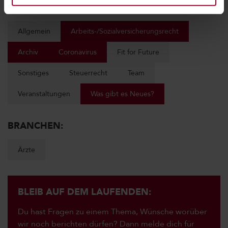
KATEGORIEN:
Allgemein
Arbeits-/Sozialversicherungsrecht
Archiv
Coronavirus
Fit for Future
Sonstiges
Steuerrecht
Team
Veranstaltungen
Was gibt es Neues?
BRANCHEN:
Ärzte
BLEIB AUF DEM LAUFENDEN:
Du hast Fragen zu einem Thema, Wünsche worüber
wir noch berichten dürfen? Dann melde dich für