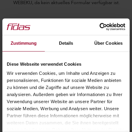
WEBEKU, da kein aktuelles Formular verfügbar ist.
Falls Sie über keinen Online-Portal Zugang verfügen,
können Sie (oder auch gerne wir für Sie) bei der ÖGK
auch einen formlosen schriftlichen Antrag einbringen!
#3
Betreibungsmaßnahmen der ÖGK
Sollten Sie die
Zustimmung
Details
Über Cookies
Einzahlung der Vorschreibungen einmal vergessen haben,
ist das auch kein Drama, denn: Die ÖGK sieht derzeit
(noch) von jeglichen Betreibungsmaßnahmen ab, stellt
Diese Webseite verwendet Cookies
keine Insolvenzanträge und führt auch keine Exekutionen.
Wir verwenden Cookies, um Inhalte und Anzeigen zu
Für die Beiträge Februar – April 2020 ist dies rechtlich
personalisieren, Funktionen für soziale Medien anbieten
gar nicht möglich. Achtung: Das kann sich jedoch laufend
zu können und die Zugriffe auf unsere Website zu
ändern!
#4
Keine Regeln ohne Ausnahmen
Für
analysieren. Außerdem geben wir Informationen zu Ihrer
Beitragszeiträume in denen folgende Beihilfen bezogen
Verwendung unserer Website an unsere Partner für
wurden:
soziale Medien, Werbung und Analysen weiter. Unsere
Kurzarbeitsbeihilfe,
Partner führen diese Informationen möglicherweise mit
Erstattungen von Lohn- und Lohnnebenkosten für
weiteren Daten zusammen, die Sie ihnen bereitgestellt
Risikopersonen nach dem Allgemeinen
haben oder die sie im Rahmen Ihrer Nutzung der Dienste