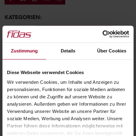
KATEGORIEN:
Allgemein
Arbeits-/Sozialversicherungsrecht
Archiv
Coronavirus
Fit for Future
Zustimmung
Details
Über Cookies
Sonstiges
Steuerrecht
Team
Veranstaltungen
Was gibt es Neues?
Diese Webseite verwendet Cookies
Wir verwenden Cookies, um Inhalte und Anzeigen zu
BRANCHEN:
personalisieren, Funktionen für soziale Medien anbieten
zu können und die Zugriffe auf unsere Website zu
Ärzte
analysieren. Außerdem geben wir Informationen zu Ihrer
Verwendung unserer Website an unsere Partner für
soziale Medien, Werbung und Analysen weiter. Unsere
Partner führen diese Informationen möglicherweise mit
BLEIB AUF DEM LAUFENDEN:
weiteren Daten zusammen, die Sie ihnen bereitgestellt