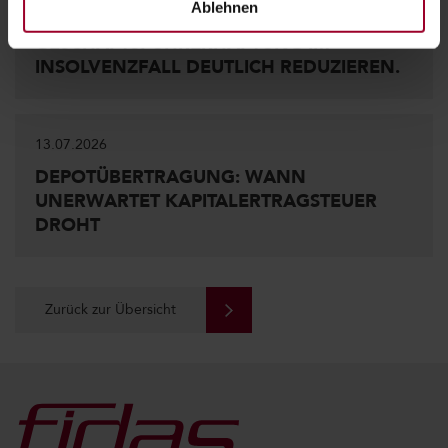
Ablehnen
NEUES GESETZ KANN PERSÖNLICHE
GESCHÄFTSFÜHRERHAFTUNG IM
INSOLVENZFALL DEUTLICH REDUZIEREN.
13.07.2026
DEPOTÜBERTRAGUNG: WANN
UNERWARTET KAPITALERTRAGSTEUER
DROHT
Zurück zur Übersicht