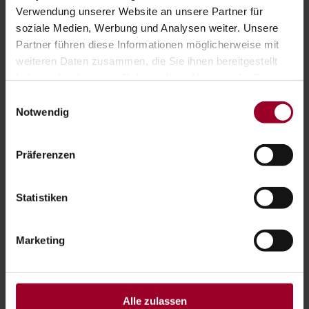
Verwendung unserer Website an unsere Partner für
BRANCHEN:
soziale Medien, Werbung und Analysen weiter. Unsere
Partner führen diese Informationen möglicherweise mit
Ärzte
weiteren Daten zusammen, die Sie ihnen bereitgestellt
haben oder die sie im Rahmen Ihrer Nutzung der Dienste
gesammelt haben.
Einwilligungsauswahl
Impressum
-
Datenschutzerklärung
Notwendig
BLEIB AUF DEM LAUFENDEN:
Du hast Fragen zu einem Thema, Wünsche worüber
Präferenzen
wir noch berichten dürfen? Dann melde dich für
unseren Newsletter an und bleibe auf dem
Laufenden.
Statistiken
Marketing
Anmelden
WEITERE ARTIKEL:
Alle zulassen