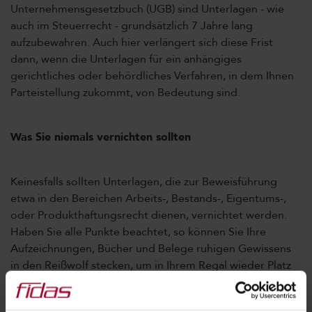
Unternehmensgesetzbuch (UGB) sind Unterlagen - wie
auch im Steuerrecht - grundsätzlich 7 Jahre lang
aufzubewahren. Auch hier verlängert sich diese Frist
dann, wenn die Unterlagen für ein anhängiges
gerichtliches oder behördliches Verfahren, in dem Ihnen
Parteistellung zukommt, von Bedeutung sind.
Was Sie niemals vernichten sollten
Keinesfalls sollten Unterlagen, die zur Beweisführung
etwa in den Bereichen Arbeits-, Bestands-, Eigentums-,
oder Produkthaftungsrecht dienen, vernichtet werden.
Haben Sie alle Punkte beachtet, so können Sie Ihre
Aufzeichnungen, Bücher und Belege ruhigen Gewissens
in den Reißwolf stecken, um in Ihrem Regal wieder Platz
für die Unterlagen des Jahres 2007 zu schaffen. Bei
Zweifelsfragen sollten Sie uns aber besser zuvor