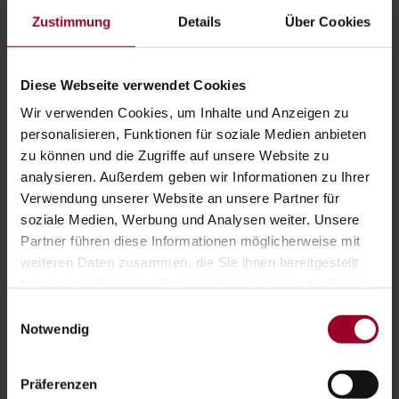
konsultieren.
Zustimmung
Details
Über Cookies
Diese Webseite verwendet Cookies
ARTIKEL TEILEN:
Wir verwenden Cookies, um Inhalte und Anzeigen zu
personalisieren, Funktionen für soziale Medien anbieten
zu können und die Zugriffe auf unsere Website zu
analysieren. Außerdem geben wir Informationen zu Ihrer
KATEGORIEN:
Verwendung unserer Website an unsere Partner für
soziale Medien, Werbung und Analysen weiter. Unsere
Allgemein
Arbeits-/Sozialversicherungsrecht
Partner führen diese Informationen möglicherweise mit
weiteren Daten zusammen, die Sie ihnen bereitgestellt
Archiv
Coronavirus
Fit for Future
haben oder die sie im Rahmen Ihrer Nutzung der Dienste
gesammelt haben.
Sonstiges
Steuerrecht
Team
Einwilligungsauswahl
Impressum
-
Datenschutzerklärung
Notwendig
Veranstaltungen
Was gibt es Neues?
Präferenzen