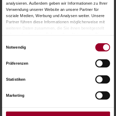
analysieren. Außerdem geben wir Informationen zu Ihrer
Veranstaltungen
Was gibt es Neues?
Verwendung unserer Website an unsere Partner für
soziale Medien, Werbung und Analysen weiter. Unsere
BRANCHEN:
Partner führen diese Informationen möglicherweise mit
weiteren Daten zusammen, die Sie ihnen bereitgestellt
Ärzte
haben oder die sie im Rahmen Ihrer Nutzung der Dienste
gesammelt haben.
Einwilligungsauswahl
Impressum
-
Datenschutzerklärung
Notwendig
BLEIB AUF DEM LAUFENDEN:
Präferenzen
Du hast Fragen zu einem Thema, Wünsche worüber
wir noch berichten dürfen? Dann melde dich für
unseren Newsletter an und bleibe auf dem
Statistiken
Laufenden.
Marketing
Anmelden