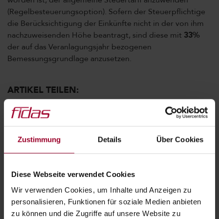
worden ist, der allgemeine Steuertarif anzuwenden
(Regelbesteuerungsoption). Sofern der Steuerpflichtige
die Berücksichtigung der Einkünfte nicht in der von ihm
nachzuweisenden Höhe beantragt, sind diese mit
33%
der auf das Veranlagungsjahr bezogenen
Bemessungsgrundlage anzusetzen.
ARTIKEL TEILEN:
Zustimmung
Details
Über Cookies
KATEGORIEN:
Allgemein
Arbeits-/Sozialversicherungsrecht
Diese Webseite verwendet Cookies
Archiv
Coronavirus
Fit for Future
Wir verwenden Cookies, um Inhalte und Anzeigen zu
personalisieren, Funktionen für soziale Medien anbieten
Sonstiges
Steuerrecht
Team
zu können und die Zugriffe auf unsere Website zu