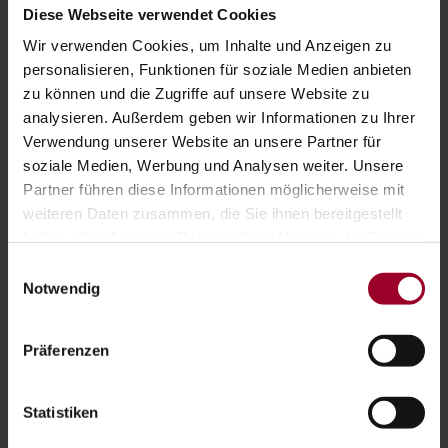
Diese Webseite verwendet Cookies
Wir verwenden Cookies, um Inhalte und Anzeigen zu
personalisieren, Funktionen für soziale Medien anbieten
zu können und die Zugriffe auf unsere Website zu
analysieren. Außerdem geben wir Informationen zu Ihrer
Verwendung unserer Website an unsere Partner für
soziale Medien, Werbung und Analysen weiter. Unsere
Partner führen diese Informationen möglicherweise mit
FIDAS EXPERTEN IN IHRER NÄHE
weiteren Daten zusammen, die Sie ihnen bereitgestellt
haben oder die sie im Rahmen Ihrer Nutzung der Dienste
gesammelt haben.
Jetzt kontaktieren
Einwilligungsauswahl
Impressum
-
Datenschutzerklärung
Notwendig
Präferenzen
Statistiken