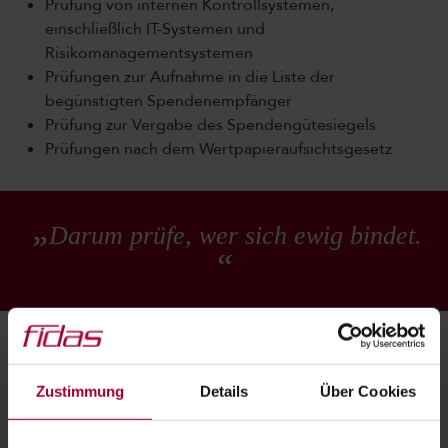
Prüfung von internen Kontrollsystemen,
einschließlich IT-Systemen und
Risikomanagementsystemen
Prüfungen zur Aufnahme in die Liste der
begünstigten Spendenempfänger
Prüfung zur Vergabe des Spendengütesiegels
Prüfungen nach dem Wertpapieraufsichtsgesetz
Darum prüfe, wer sich ewig bindet.
Zustimmung
Details
Über Cookies