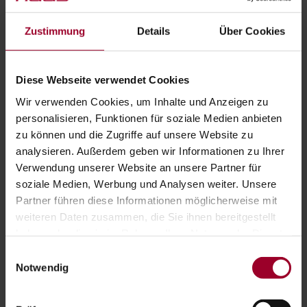
Zustimmung
Details
Über Cookies
TELEFONNUMMER
Diese Webseite verwendet Cookies
Wir verwenden Cookies, um Inhalte und Anzeigen zu
IHRE NACHRICHT
personalisieren, Funktionen für soziale Medien anbieten
zu können und die Zugriffe auf unsere Website zu
analysieren. Außerdem geben wir Informationen zu Ihrer
Verwendung unserer Website an unsere Partner für
soziale Medien, Werbung und Analysen weiter. Unsere
Partner führen diese Informationen möglicherweise mit
weiteren Daten zusammen, die Sie ihnen bereitgestellt
Ich bestätige, die
Datenschutzerklärung
gelesen
haben oder die sie im Rahmen Ihrer Nutzung der Dienste
und verstanden zu haben.
*
gesammelt haben.
Einwilligungsauswahl
Impressum
-
Datenschutzerklärung
Notwendig