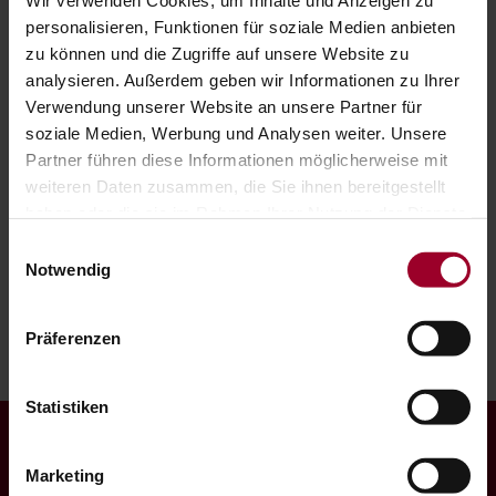
Wir verwenden Cookies, um Inhalte und Anzeigen zu
personalisieren, Funktionen für soziale Medien anbieten
Mehr erfahren
zu können und die Zugriffe auf unsere Website zu
analysieren. Außerdem geben wir Informationen zu Ihrer
Verwendung unserer Website an unsere Partner für
DIGITALE PERSONALVERRECHNUNG
soziale Medien, Werbung und Analysen weiter. Unsere
Partner führen diese Informationen möglicherweise mit
Mehr erfahren
weiteren Daten zusammen, die Sie ihnen bereitgestellt
haben oder die sie im Rahmen Ihrer Nutzung der Dienste
gesammelt haben.
Einwilligungsauswahl
Impressum
-
Datenschutzerklärung
DIGITALE PROZESSOPTIMIERUNG
Notwendig
Mehr erfahren
Präferenzen
Statistiken
Wege entstehen dadurch, dass man
Marketing
sie geht.