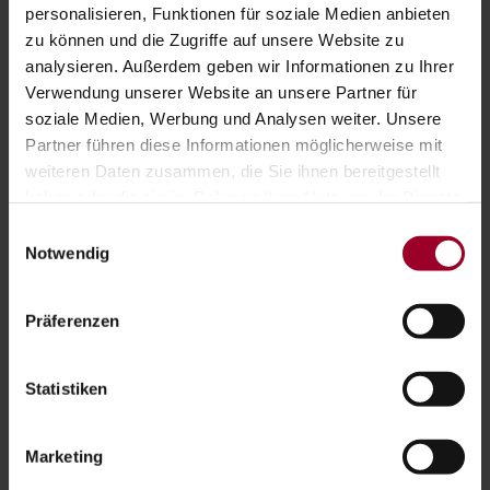
KÜNFTIG AUTOMATISCH ERFÄHRT
personalisieren, Funktionen für soziale Medien anbieten
zu können und die Zugriffe auf unsere Website zu
Kryptowährungen galten lange Zeit als
analysieren. Außerdem geben wir Informationen zu Ihrer
vergleichsweise schwer kontrollierbar. Damit ist
Verwendung unserer Website an unsere Partner für
nun weitgehend Schluss. Mit dem…
soziale Medien, Werbung und Analysen weiter. Unsere
Partner führen diese Informationen möglicherweise mit
weiteren Daten zusammen, die Sie ihnen bereitgestellt
Weiterlesen
haben oder die sie im Rahmen Ihrer Nutzung der Dienste
Bitcoin & Co.: Was das Finanzamt künftig automatisch erfäh
gesammelt haben.
Einwilligungsauswahl
Impressum
-
Datenschutzerklärung
Notwendig
20.07.2026
Präferenzen
NEUES GESETZ KANN PERSÖNLICHE
GESCHÄFTSFÜHRERHAFTUNG IM
Statistiken
INSOLVENZFALL DEUTLICH
REDUZIEREN.
Marketing