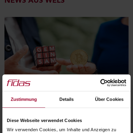
NEWS AUS WELS
Zustimmung
Details
Über Cookies
27.07.2026
Diese Webseite verwendet Cookies
BITCOIN & CO.: WAS DAS FINANZAMT
Wir verwenden Cookies, um Inhalte und Anzeigen zu