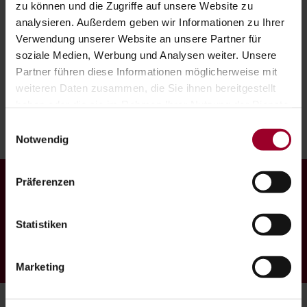
zu können und die Zugriffe auf unsere Website zu
analysieren. Außerdem geben wir Informationen zu Ihrer
Mehr erfahren
Verwendung unserer Website an unsere Partner für
soziale Medien, Werbung und Analysen weiter. Unsere
Partner führen diese Informationen möglicherweise mit
DIGITALE PERSONALVERRECHNUNG
weiteren Daten zusammen, die Sie ihnen bereitgestellt
haben oder die sie im Rahmen Ihrer Nutzung der Dienste
Mehr erfahren
gesammelt haben.
Einwilligungsauswahl
Impressum
-
Datenschutzerklärung
Notwendig
Präferenzen
Wege entstehen dadurch, dass man
sie geht.
Statistiken
Franz Kafka
Marketing