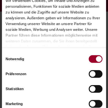
Wir verwenden Cookies, um Inhalte und Anzeigen zu
Philip Rosenthal
personalisieren, Funktionen für soziale Medien anbieten
zu können und die Zugriffe auf unsere Website zu
analysieren. Außerdem geben wir Informationen zu Ihrer
Verwendung unserer Website an unsere Partner für
soziale Medien, Werbung und Analysen weiter. Unsere
Partner führen diese Informationen möglicherweise mit
weiteren Daten zusammen, die Sie ihnen bereitgestellt
haben oder die sie im Rahmen Ihrer Nutzung der Dienste
gesammelt haben.
Einwilligungsauswahl
Impressum
-
Datenschutzerklärung
Notwendig
Präferenzen
Statistiken
IHR KOSTENLOSES ERSTGESPRÄCH
Marketing