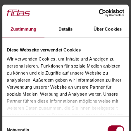
Zustimmung
Details
Über Cookies
Diese Webseite verwendet Cookies
Wir verwenden Cookies, um Inhalte und Anzeigen zu
personalisieren, Funktionen für soziale Medien anbieten
zu können und die Zugriffe auf unsere Website zu
analysieren. Außerdem geben wir Informationen zu Ihrer
Verwendung unserer Website an unsere Partner für
soziale Medien, Werbung und Analysen weiter. Unsere
IHR KOSTENLOSES ERSTGESPRÄCH
Partner führen diese Informationen möglicherweise mit
weiteren Daten zusammen, die Sie ihnen bereitgestellt
haben oder die sie im Rahmen Ihrer Nutzung der Dienste
Jetzt informieren
gesammelt haben.
Einwilligungsauswahl
Impressum
-
Datenschutzerklärung
Notwendig