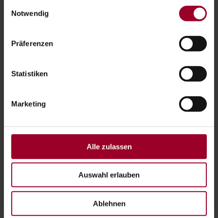
gesammelt haben.
Einwilligungsauswahl
Impressum
-
Datenschutzerklärung
Notwendig
IHR KOSTENLOSES ERSTGESPRÄCH
Präferenzen
Kontaktieren Sie uns
Statistiken
Marketing
Alle zulassen
Auswahl erlauben
Ablehnen