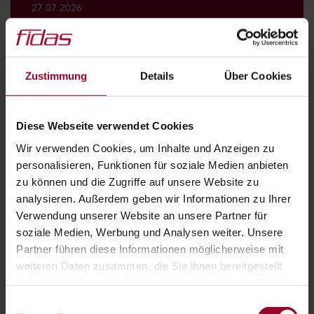
27.07.2026
BITCOIN & CO.: WAS DAS FINANZAMT
KÜNFTIG AUTOMATISCH ERFÄHRT
Kryptowährungen galten lange Zeit als
Zustimmung
Details
Über Cookies
vergleichsweise schwer kontrollierbar. Damit ist
nun weitgehend Schluss. Mit dem…
Diese Webseite verwendet Cookies
Wir verwenden Cookies, um Inhalte und Anzeigen zu
Weiterlesen
personalisieren, Funktionen für soziale Medien anbieten
Bitcoin & Co.: Was das Finanzamt künftig automatisch erfäh
zu können und die Zugriffe auf unsere Website zu
analysieren. Außerdem geben wir Informationen zu Ihrer
Verwendung unserer Website an unsere Partner für
soziale Medien, Werbung und Analysen weiter. Unsere
20.07.2026
Partner führen diese Informationen möglicherweise mit
NEUES GESETZ KANN PERSÖNLICHE
weiteren Daten zusammen, die Sie ihnen bereitgestellt
GESCHÄFTSFÜHRERHAFTUNG IM
haben oder die sie im Rahmen Ihrer Nutzung der Dienste
INSOLVENZFALL DEUTLICH
gesammelt haben.
Einwilligungsauswahl