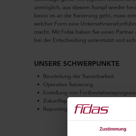
unmöglich, aus diesem Sumpf wieder he
bevor es an die Sanierung geht, muss en
welcher Form eine Unternehmensfortführ
macht. Mit Fidas haben Sie einen Partner a
bei der Entscheidung unterstützt und sich
UNSERE SCHWERPUNKTE
Beurteilung der Sanierbarkeit
Operative Sanierung
Erstellung von Fortbestehensprogno
Zukunftsprognosen und Planungsrec
Reporting an Gläubiger
Zustimmung