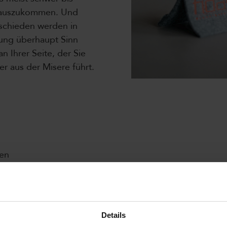
rauszukommen. Und
tschieden werden in
ung überhaupt Sinn
n Ihrer Seite, der Sie
er aus der Misere führt.
sen
hnungen
Details